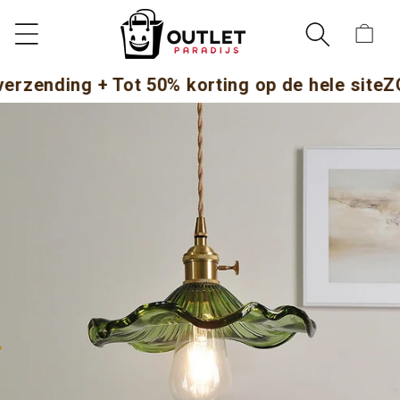
METEEN
NAAR DE
Winkelwag
CONTENT
nding + Tot 50% korting op de hele site
ZOMER
DIRECT NAAR
DUCTINFORMATIE