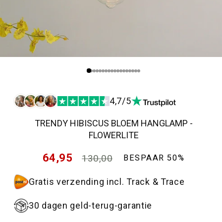
4,7/5
TRENDY HIBISCUS BLOEM HANGLAMP -
FLOWERLITE
Normale
64,95
130,00
BESPAAR 50%
prijs
Aanbiedingsprijs
Gratis verzending incl. Track & Trace
30 dagen geld-terug-garantie