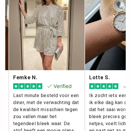
Femke N.
Lotte S.
l
Last minute besteld voor een
Ik zocht iets eenv
diner, met de verwachting dat
ik elke dag kan dr
m
de kwaliteit misschien tegen
dat het saai wordt
zou vallen maar het
bleek precies goed
ie
tegendeel bleek waar. De
netjes, voelt licht
or
stof heeft een mooie glans,
en past net zo makk