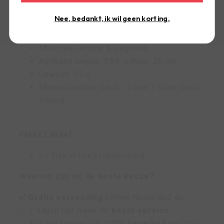
Nee, bedankt, ik wil geen korting.
SPECIFICATIES:
Materiaal: Kristal & Legering
Armband lengte: 7.85 inches/ 20 cm
Gewicht: 35 g
Metaalsoorten: Goud / Zilver / Rose Goud
Plated
PAKKET BEVAT:
1 x Tree of Life Bedelarmband
Waarom zijn wij de beste keuze?
✅ Gratis verzending
binnen Nederland en .
✅ 7 dagen per week de
beste service
✅ Alle betalingen zijn
100% beveiligd
met SSL