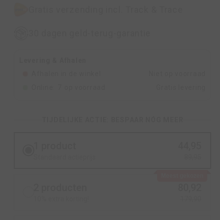
Gratis verzending incl. Track & Trace
30 dagen geld-terug-garantie
Levering & Afhalen
Afhalen in de winkel
Niet op voorraad
Online:
7
op voorraad
Gratis levering
TIJDELIJKE ACTIE: BESPAAR NÓG MEER
1 product
44,95
Standaard actieprijs
89,95
Meest gekozen
2 producten
80,92
10% extra korting!
179,90