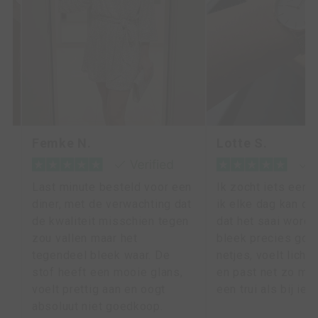
Femke N.
Lotte S.
l
Last minute besteld voor een
Ik zocht iets eenv
diner, met de verwachting dat
ik elke dag kan dr
m
de kwaliteit misschien tegen
dat het saai wordt
zou vallen maar het
bleek precies goed
ie
tegendeel bleek waar. De
netjes, voelt licht
or
stof heeft een mooie glans,
en past net zo makk
voelt prettig aan en oogt
een trui als bij iet
.
absoluut niet goedkoop.