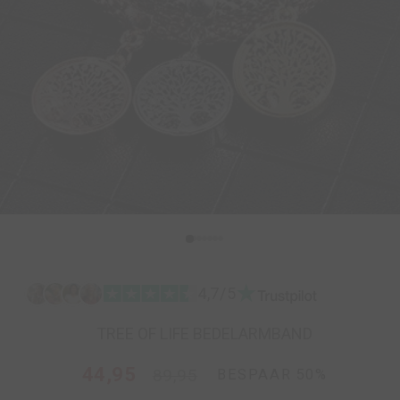
4,7/5
TREE OF LIFE BEDELARMBAND
Normale
Aanbiedingsprijs
44,95
89,95
BESPAAR 50%
prijs