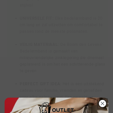
stijlvol.
UNIVERSELE FIT:
Elke bedelarmband is 20
cm lang en zal uitzetten om comfortabel te
passen rond de meeste polsmaten.
VEILIG MATERIAAL:
De Boom des Levens
Bedelarmband is gemaakt van
milieuvriendelijke zinklegering die driemaal
geplateerd is om het een schitterende glans
te geven.
PERFECT GIFT IDEA:
Het is een uitstekend
cadeau voor familie, vrienden en geliefden
voor elke gelegenheid. Een geweldige
manier om de charme en schoonheid van
een vrouw te waarderen.