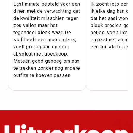
l
Last minute besteld voor een
Ik zocht iets eenv
diner, met de verwachting dat
ik elke dag kan dr
m
de kwaliteit misschien tegen
dat het saai wordt
zou vallen maar het
bleek precies goed
ie
tegendeel bleek waar. De
netjes, voelt licht
or
stof heeft een mooie glans,
en past net zo makk
voelt prettig aan en oogt
een trui als bij iet
.
absoluut niet goedkoop.
Meteen goed genoeg om aan
te trekken zonder nog andere
outfits te hoeven passen.