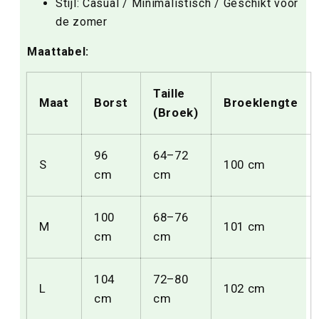
Stijl: Casual / Minimalistisch / Geschikt voor
de zomer
Maattabel:
Taille
Maat
Borst
Broeklengte
(Broek)
96
64–72
S
100 cm
cm
cm
100
68–76
M
101 cm
cm
cm
104
72–80
L
102 cm
cm
cm