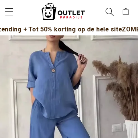
METEEN
NAAR DE
Winkelwag
CONTENT
 + Tot 50% korting op de hele site
ZOMER UIT
DIRECT NAAR
DUCTINFORMATIE