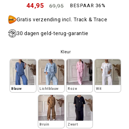
Normale
44,95
69,95
BESPAAR 36%
prijs
Aanbiedingsprijs
Gratis verzending incl. Track & Trace
30 dagen geld-terug-garantie
Kleur
Kleur
Blauw
Lichtblauw
Roze
Wit
Bruin
Zwart