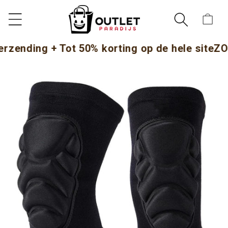
METEEN
NAAR DE
Winkelwag
CONTENT
ding + Tot 50% korting op de hele site
ZOMER 
DIRECT NAAR
DUCTINFORMATIE