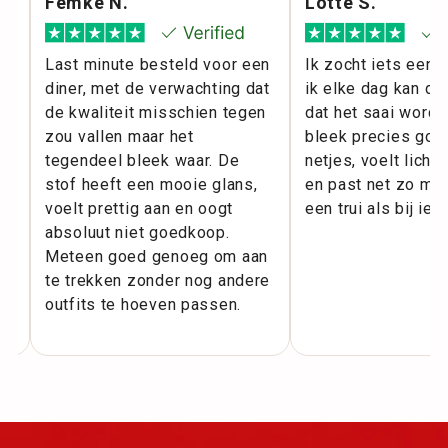
Femke N.
Lotte S.
l
Last minute besteld voor een
Ik zocht iets eenv
diner, met de verwachting dat
ik elke dag kan dr
m
de kwaliteit misschien tegen
dat het saai wordt
zou vallen maar het
bleek precies goed
ie
tegendeel bleek waar. De
netjes, voelt licht
or
stof heeft een mooie glans,
en past net zo makk
voelt prettig aan en oogt
een trui als bij iet
.
absoluut niet goedkoop.
Meteen goed genoeg om aan
te trekken zonder nog andere
outfits te hoeven passen.