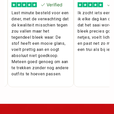
l
Last minute besteld voor een
Ik zocht iets eenv
diner, met de verwachting dat
ik elke dag kan dr
m
de kwaliteit misschien tegen
dat het saai wordt
zou vallen maar het
bleek precies goed
ie
tegendeel bleek waar. De
netjes, voelt licht
or
stof heeft een mooie glans,
en past net zo makk
voelt prettig aan en oogt
een trui als bij iet
.
absoluut niet goedkoop.
Meteen goed genoeg om aan
te trekken zonder nog andere
outfits te hoeven passen.