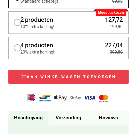
Standaard actieprijs
99,95
Meest gekozen
2 producten
127,72
10% extra korting!
199,90
4 producten
227,04
20% extra korting!
399,80
AAN WINKELWAGEN TOEVOEGEN
Beschrijving
Verzending
Reviews