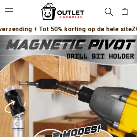
METEEN
NAAR DE
Winkelwag
CONTENT
ding + Tot 50% korting op de hele site
ZOMER
DIRECT NAAR
DUCTINFORMATIE